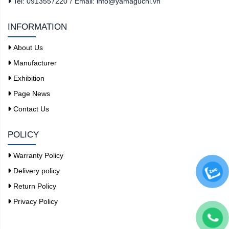
Tel: 0913557220
/
Email: info@yamaguchi.vn
INFORMATION
About Us
Manufacturer
Exhibition
Page News
Contact Us
POLICY
Warranty Policy
Delivery policy
Return Policy
Privacy Policy