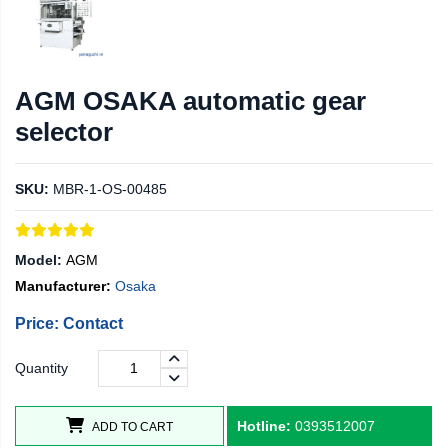
AGM OSAKA automatic gear
selector
SKU:
MBR-1-OS-00485
Model:
AGM
Manufacturer:
Osaka
Price: Contact
Quantity
Hotline:
0393512007
ADD TO CART